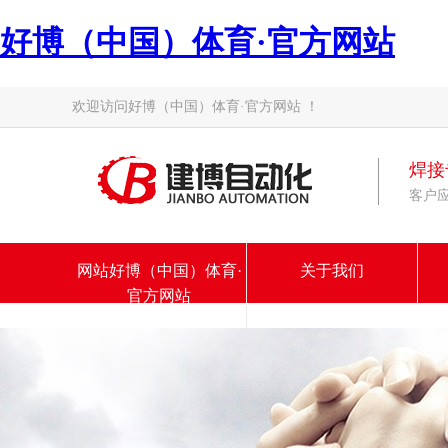
好博（中国）体育·官方网站
欢迎访问好博（中国）体育·官方网站 ！
焊接
客户应
网站好博（中国）体育·
关于我们
官方网站