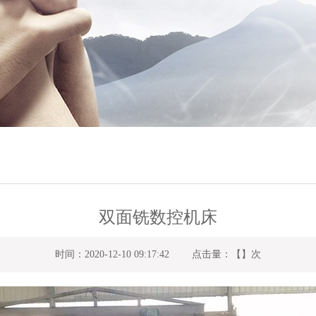
双面铣数控机床
时间：2020-12-10 09:17:42 点击量：【
】次