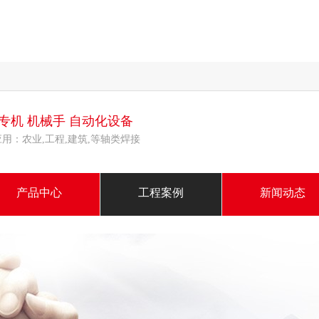
专机 机械手 自动化设备
用：农业,工程,建筑,等轴类焊接
产品中心
工程案例
新闻动态