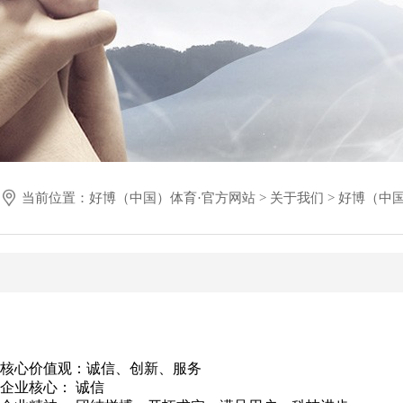
当前位置：
好博（中国）体育·官方网站
>
关于我们
>
好博（中国
核心价值观：诚信、创新、服务
企业核心： 诚信