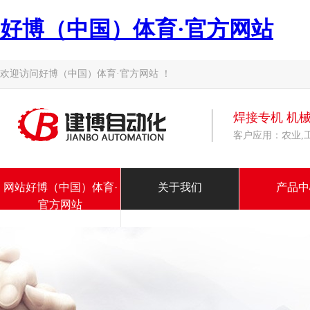
好博（中国）体育·官方网站
欢迎访问好博（中国）体育·官方网站 ！
焊接专机 机
客户应用：农业,
网站好博（中国）体育·
关于我们
产品中
官方网站