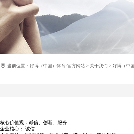
当前位置：
好博（中国）体育·官方网站
>
关于我们
>
好博（中国
核心价值观：诚信、创新、服务
企业核心： 诚信