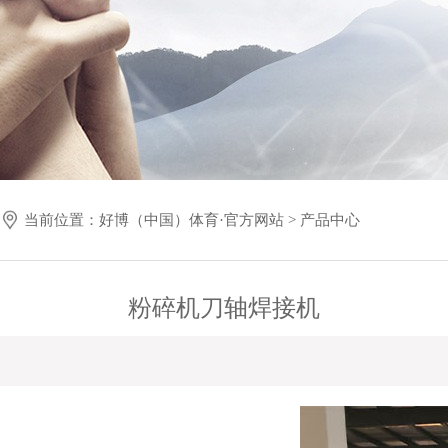
当前位置：
好博（中国）体育·官方网站
>
产品中心
粉碎机刀轴焊接机