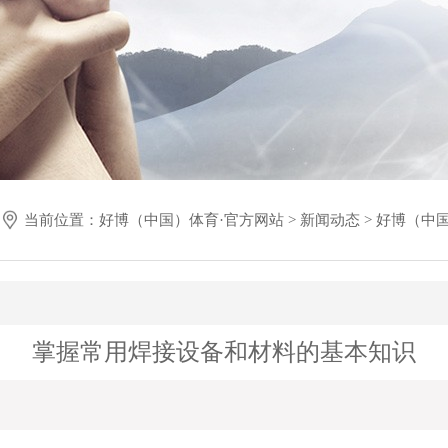
当前位置：
好博（中国）体育·官方网站
>
新闻动态
>
好博（中国
掌握常用焊接设备和材料的基本知识