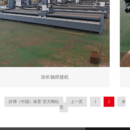
加长轴焊接机
好博（中国）体育·官方网站
上一页
1
2
末
页