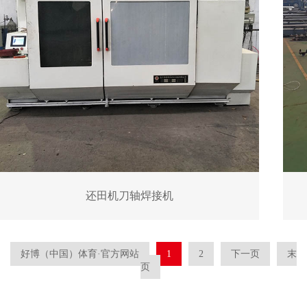
还田机刀轴焊接机
好博（中国）体育·官方网站
1
2
下一页
末
页