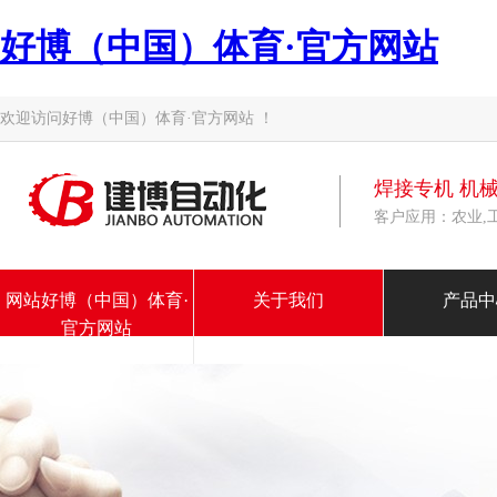
好博（中国）体育·官方网站
欢迎访问好博（中国）体育·官方网站 ！
焊接专机 机
客户应用：农业,
网站好博（中国）体育·
关于我们
产品中
官方网站