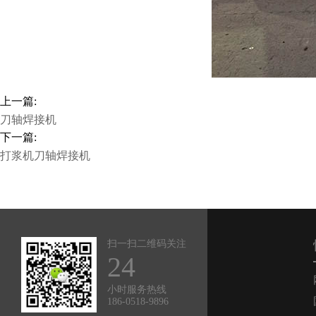
上一篇:
刀轴焊接机
下一篇:
打浆机刀轴焊接机
扫一扫二维码关注
24
小时服务热线
186-0518-9896