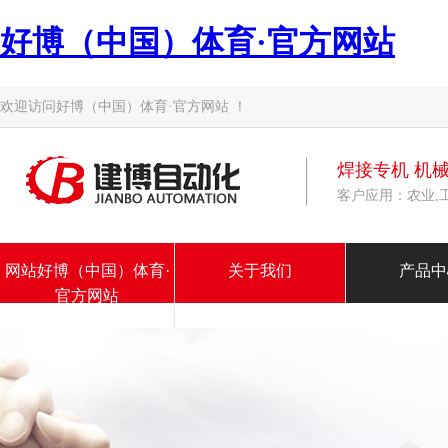
好博（中国）体育·官方网站
欢迎访问好博（中国）体育·官方网站 ！
焊接专机 机
客户应用：农业,
网站好博（中国）体育·
关于我们
产品中
官方网站