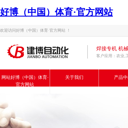
好博（中国）体育·官方网站
欢迎访问好博（中国）体育·官方网站 ！
焊接专机 机
客户应用：农业,
网站好博（中国）体育·
关于我们
产品中
官方网站