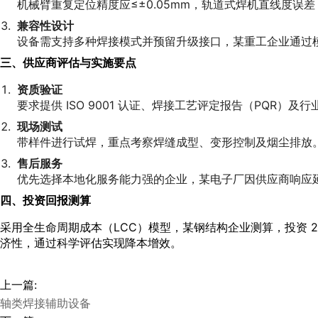
机械臂重复定位精度应≤±0.05mm，轨道式焊机直线度误差＜
兼容性设计
设备需支持多种焊接模式并预留升级接口，某重工企业通过
三、供应商评估与实施要点
资质验证
要求提供 ISO 9001 认证、焊接工艺评定报告（PQR）及
现场测试
带样件进行试焊，重点考察焊缝成型、变形控制及烟尘排放
售后服务
优先选择本地化服务能力强的企业，某电子厂因供应商响应延
四、投资回报测算
采用全生命周期成本（LCC）模型，某钢结构企业测算，投资 200
济性，通过科学评估实现降本增效。
上一篇:
轴类焊接辅助设备