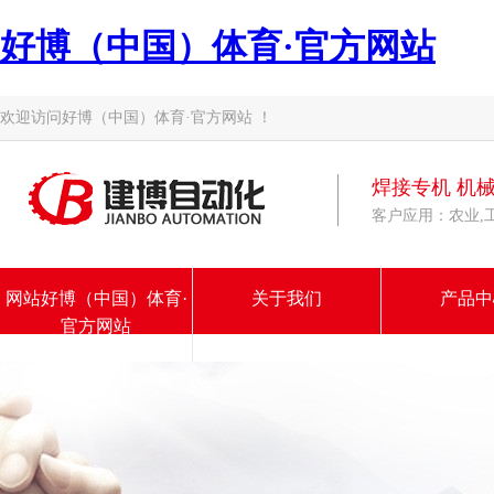
好博（中国）体育·官方网站
欢迎访问好博（中国）体育·官方网站 ！
焊接专机 机
客户应用：农业,
网站好博（中国）体育·
关于我们
产品中
官方网站