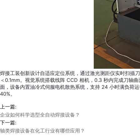
焊接工装创新设计自适应定位系统，通过激光测距仪实时扫描刀头
＜0.1mm。视觉系统搭载线阵 CCD 相机，0.3 秒内完成
面，设备内置油冷式伺服电机散热系统，支持 24 小时满负荷
40%。
上一篇:
企业如何科学选型全自动焊接设备？
下一篇:
轴类焊接设备在化工行业有哪些应用？